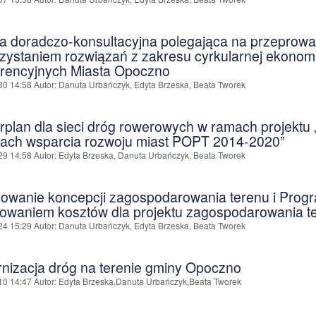
a doradczo-konsultacyjna polegająca na przeprowa
zystaniem rozwiązań z zakresu cyrkularnej ekonom
rencyjnych Miasta Opoczno
30 14:58
Autor
: Danuta Urbańczyk, Edyta Brzeska, Beata Tworek
rplan dla sieci dróg rowerowych w ramach projekt
ach wsparcia rozwoju miast POPT 2014-2020”
29 14:58
Autor
: Edyta Brzeska, Danuta Urbańczyk, Beata Tworek
owanie koncepcji zagospodarowania terenu i Prog
owaniem kosztów dla projektu zagospodarowania te
24 15:29
Autor
: Danuta Urbańczyk, Edyta Brzeska, Beata Tworek
nizacja dróg na terenie gminy Opoczno
10 14:47
Autor
: Edyta Brzeska,Danuta Urbańczyk,Beata Tworek