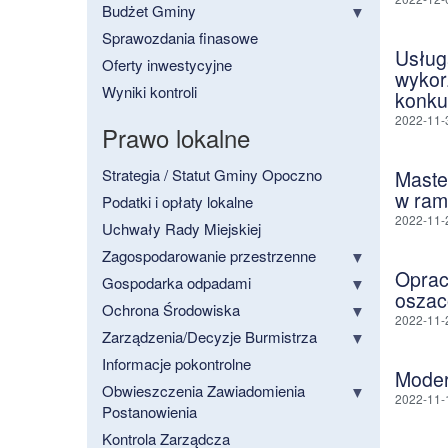
Budżet Gminy
Sprawozdania finasowe
Usług
Oferty inwestycyjne
wykor
Wyniki kontroli
konku
2022-11-
Prawo lokalne
Strategia / Statut Gminy Opoczno
Maste
w ram
Podatki i opłaty lokalne
2022-11-
Uchwały Rady Miejskiej
Zagospodarowanie przestrzenne
Oprac
Gospodarka odpadami
oszac
Ochrona Środowiska
2022-11-
Zarządzenia/Decyzje Burmistrza
Informacje pokontrolne
Moder
Obwieszczenia Zawiadomienia
2022-11-
Postanowienia
Kontrola Zarządcza