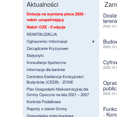
Aktualności
Zam
Dotacja na wymianę pieca 2026 -
Dosta
nabór uzupełniający
teren
2022-12-
Nabór OZE - II edycja
REWITALIZACJA
Budow
Ogłoszenia i Informacje
2022-12-
Zarządzanie Kryzysowe
Statystyki
Cyfro
Konsultacje Społeczne
2022-12-
Informacja dla banków
Centralna Ewidencja Emisyjności
Budynków (CEEB) - ZONE
Oprac
publi
Plan Gospodarki Niskoemisyjnej dla
2022-12-
Gminy Opoczno na lata 2021 – 2027
Kontrola Podatkowa
Funkcj
Raporty o stanie Gminy
- Kon
Gospodarka mieszkaniowa