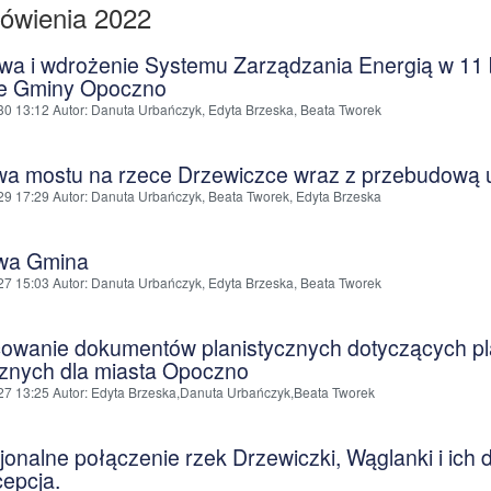
ówienia 2022
wa i wdrożenie Systemu Zarządzania Energią w 11 
ie Gminy Opoczno
30 13:12
Autor
: Danuta Urbańczyk, Edyta Brzeska, Beata Tworek
a mostu na rzece Drzewiczce wraz z przebudową u
29 17:29
Autor
: Danuta Urbańczyk, Beata Tworek, Edyta Brzeska
wa Gmina
27 15:03
Autor
: Danuta Urbańczyk, Edyta Brzeska, Beata Tworek
owanie dokumentów planistycznych dotyczących pla
cznych dla miasta Opoczno
27 13:25
Autor
: Edyta Brzeska,Danuta Urbańczyk,Beata Tworek
onalne połączenie rzek Drzewiczki, Wąglanki i ich 
cepcja.