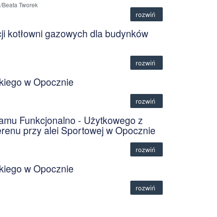
a/Beata Tworek
rozwiń
cji kotłowni gazowych dla budynków
rozwiń
skiego w Opocznie
rozwiń
ramu Funkcjonalno - Użytkowego z
renu przy alei Sportowej w Opocznie
rozwiń
skiego w Opocznie
rozwiń