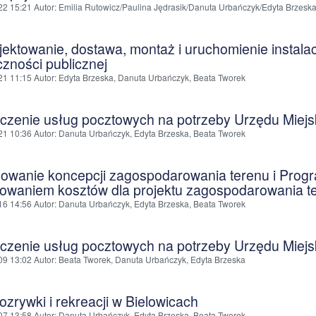
22 15:21
Autor
: Emilia Rutowicz/Paulina Jędrasik/Danuta Urbańczyk/Edyta Brzesk
jektowanie, dostawa, montaż i uruchomienie instala
zności publicznej
21 11:15
Autor
: Edyta Brzeska, Danuta Urbańczyk, Beata Tworek
czenie usług pocztowych na potrzeby Urzędu Miej
21 10:36
Autor
: Danuta Urbańczyk, Edyta Brzeska, Beata Tworek
owanie koncepcji zagospodarowania terenu i Prog
owaniem kosztów dla projektu zagospodarowania te
16 14:56
Autor
: Danuta Urbańczyk, Edyta Brzeska, Beata Tworek
czenie usług pocztowych na potrzeby Urzędu Miej
09 13:02
Autor
: Beata Tworek, Danuta Urbańczyk, Edyta Brzeska
ozrywki i rekreacji w Bielowicach
07 13:58
Autor
: Danuta Urbańczyk, Edyta Brzeska, Beata Tworek