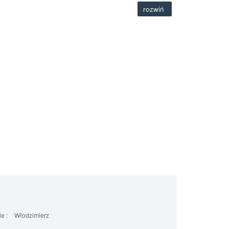
rozwiń
e :
Włodzimierz