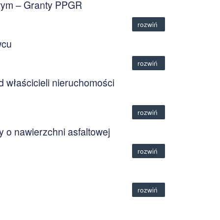
owym – Granty PPGR
rozwiń
wcu
rozwiń
właścicieli nieruchomości
rozwiń
 o nawierzchni asfaltowej
rozwiń
rozwiń