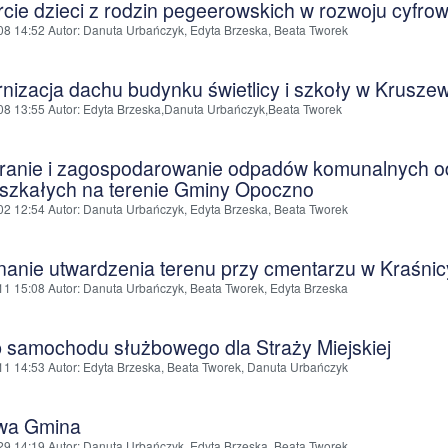
cie dzieci z rodzin pegeerowskich w rozwoju cyfr
08 14:52
Autor
: Danuta Urbańczyk, Edyta Brzeska, Beata Tworek
nizacja dachu budynku świetlicy i szkoły w Krusze
08 13:55
Autor
: Edyta Brzeska,Danuta Urbańczyk,Beata Tworek
ranie i zagospodarowanie odpadów komunalnych od 
szkałych na terenie Gminy Opoczno
02 12:54
Autor
: Danuta Urbańczyk, Edyta Brzeska, Beata Tworek
anie utwardzenia terenu przy cmentarzu w Kraśnicy
11 15:08
Autor
: Danuta Urbańczyk, Beata Tworek, Edyta Brzeska
 samochodu służbowego dla Straży Miejskiej
11 14:53
Autor
: Edyta Brzeska, Beata Tworek, Danuta Urbańczyk
wa Gmina
29 14:19
Autor
: Danuta Urbańczyk, Edyta Brzeska, Beata Tworek