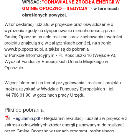
WPISAĆ:
"ODNAWIALNE ŹRÓDŁA ENERGII W
GMINIE OPOCZNO – II EDYCJA"
-
w terminach
określonych powyżej.
Wzór deklaracji udziału w projekcie oraz oświadczenie o
wyrażeniu zgody na dysponowanie nieruchomością przez
Gminę Opoczno na cele realizacji oraz zachowania trwałości
projektu znajdują się w załącznikach poniżej, na stronie
www.bip.opoczno.pl, a także są do pobrania
w Punkcie Informacyjnym - Pl. Kościuszki 16 (Wejście A),
Wydział Funduszy Europejskich Urzędu Miejskiego w
Opocznie.
Więcej informacji na temat przygotowania i realizacji projektu
można uzyskać w Wydziale Funduszy Europejskich - tel.
44 786 01 90, w godzinach pracy Urzędu.
Regulamin.pdf
- Regulamin rekrutacji i udziału w projekcie z
zakresu odnawialnych źródeł energii planowanym do realizacji
przez Gminę Opoczno w ramach programu regionalnego