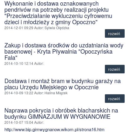
Wykonanie i dostawa oznakowanych
pendrivów na potrzeby realizacji projektu
"Przeciwdziałanie wykluczeniu cyfrowemu
dzieci i młodzieży z gminy Opoczno"
2014-12-01 09:29
Autor
: Sylwia Olędzka
rozwiń
Zakup i dostawa środków do uzdatniania wody
basenowej - Kryta Pływalnia "Opoczyńska
Fala"
2014-10-10 12:14
Autor
:
rozwiń
Dostawa i montaż bram w budynku garaży na
placu Urzędu Miejskiego w Opocznie
2014-10-09 13:22
Autor
: Halina Miązek
rozwiń
Naprawa pokrycia i obróbek blacharskich na
budynku GIMNAZJUM W WYGNANOWIE
2014-10-07 15:04
Autor
:
http://www.bip.gimwygnanow.wikom.pl/strona16.htm