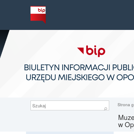
Szukaj
Strona 
⚲
Muze
w Op