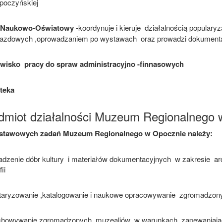
poczyńskiej
 Naukowo-Oświatowy
-koordynuje i kieruje działalnością populary
jazdowych ,oprowadzaniem po wystawach oraz prowadzi dokumenta
wisko pracy do spraw administracyjno -finnasowych
oteka
dmiot działalności Muzeum Regionalnego 
stawowych zadań Muzeum Regionalnego w Opocznie należy:
zenie dóbr kultury i materiałów dokumentacyjnych w zakresie archeol
ii
taryzowanie ,katalogowanie i naukowe opracowywanie zgromadzon
chowywanie zgromadzonych muzealiów w warunkach zapewaniając