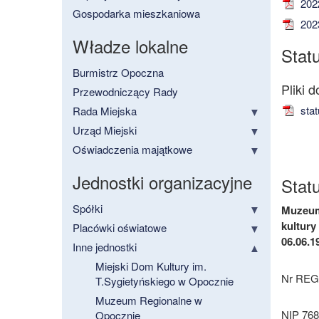
2022
Gospodarka mieszkaniowa
2023
Władze lokalne
Stat
Burmistrz Opoczna
Przewodniczący Rady
stat
Rada Miejska
Urząd Miejski
Oświadczenia majątkowe
Jednostki organizacyjne
Stat
Spółki
Muzeum 
kultury
Placówki oświatowe
06.06.1
Inne jednostki
Miejski Dom Kultury im.
Nr REG
T.Sygietyńskiego w Opocznie
Muzeum Regionalne w
NIP 768
Opocznie