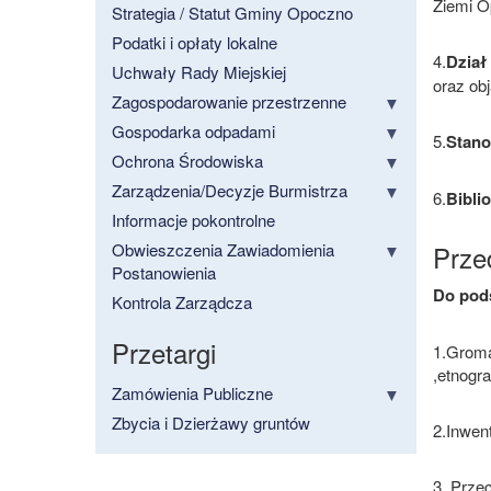
Ziemi O
Strategia / Statut Gminy Opoczno
Podatki i opłaty lokalne
4.
Dział
Uchwały Rady Miejskiej
oraz ob
Zagospodarowanie przestrzenne
Gospodarka odpadami
5.
Stano
Ochrona Środowiska
Zarządzenia/Decyzje Burmistrza
6.
Bibli
Informacje pokontrolne
Obwieszczenia Zawiadomienia
Prze
Postanowienia
Do pod
Kontrola Zarządcza
Przetargi
1.Gromad
,etnograf
Zamówienia Publiczne
Zbycia i Dzierżawy gruntów
2.Inwen
3. Prze