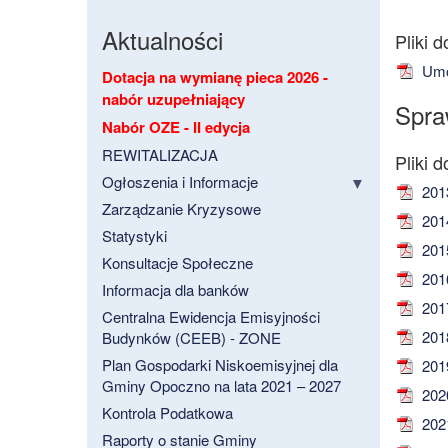
Aktualności
Umo
Dotacja na wymianę pieca 2026 -
nabór uzupełniający
Spra
Nabór OZE - II edycja
REWITALIZACJA
Ogłoszenia i Informacje
2013
Zarządzanie Kryzysowe
2014
Statystyki
2015
Konsultacje Społeczne
2016
Informacja dla banków
2017
Centralna Ewidencja Emisyjności
2018
Budynków (CEEB) - ZONE
Plan Gospodarki Niskoemisyjnej dla
2019
Gminy Opoczno na lata 2021 – 2027
2020
Kontrola Podatkowa
2021
Raporty o stanie Gminy