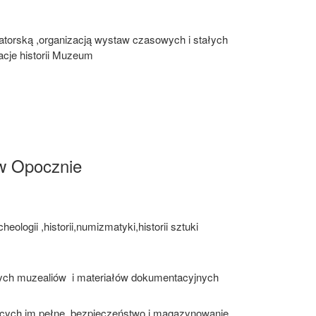
zatorską ,organizacją wystaw czasowych i stałych
cje historii Muzeum
w Opocznie
ogii ,historii,numizmatyki,historii sztuki
ych muzealiów i materiałów dokumentacyjnych
ych im pełne bezpieczeństwo i magazynowanie