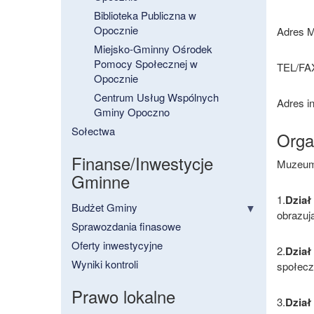
Biblioteka Publiczna w
Opocznie
Adres M
Miejsko-Gminny Ośrodek
Pomocy Społecznej w
TEL/FAX
Opocznie
Centrum Usług Wspólnych
Adres i
Gminy Opoczno
Sołectwa
Orga
Finanse/Inwestycje
Muzeum 
Gminne
1.
Dział 
Budżet Gminy
obrazuj
Sprawozdania finasowe
Oferty inwestycyjne
2.
Dział
Wyniki kontroli
społecz
Prawo lokalne
3.
Dział 