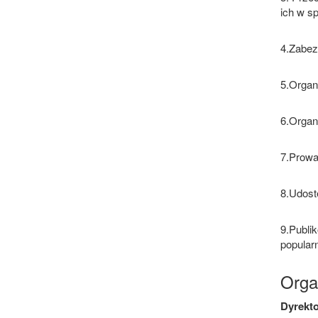
ich w s
4.Zabez
5.Organ
6.Organ
7.Prowa
8.Udost
9.Publi
popular
Orga
Dyrekt