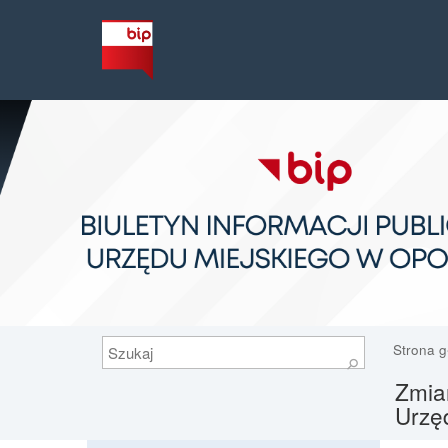
Szukaj
Strona 
⚲
Zmian
Urzę