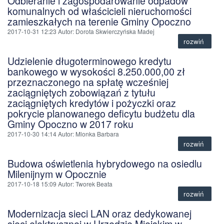
Odbieranie i zagospodarowanie odpadów
komunalnych od właścicieli nieruchomości
zamieszkałych na terenie Gminy Opoczno
2017-10-31 12:23
Autor
: Dorota Skwierczyńska Madej
rozwiń
Udzielenie długoterminowego kredytu
bankowego w wysokości 8.250.000,00 zł
przeznaczonego na spłatę wcześniej
zaciągniętych zobowiązań z tytułu
zaciągniętych kredytów i pożyczki oraz
pokrycie planowanego deficytu budżetu dla
Gminy Opoczno w 2017 roku
2017-10-30 14:14
Autor
: Mlonka Barbara
rozwiń
Budowa oświetlenia hybrydowego na osiedlu
Milenijnym w Opocznie
2017-10-18 15:09
Autor
: Tworek Beata
rozwiń
Modernizacja sieci LAN oraz dedykowanej
sieci elektrycznej w Urzędzie Miejskim w