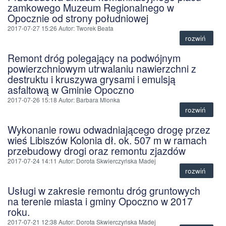
zamkowego Muzeum Regionalnego w
Opocznie od strony południowej
2017-07-27 15:26
Autor
: Tworek Beata
rozwiń
Remont dróg polegający na podwójnym
powierzchniowym utrwalaniu nawierzchni z
destruktu i kruszywa grysami i emulsją
asfaltową w Gminie Opoczno
2017-07-26 15:18
Autor
: Barbara Mlonka
rozwiń
Wykonanie rowu odwadniającego drogę przez
wieś Libiszów Kolonia dł. ok. 507 m w ramach
przebudowy drogi oraz remontu zjazdów
2017-07-24 14:11
Autor
: Dorota Skwierczyńska Madej
rozwiń
Usługi w zakresie remontu dróg gruntowych
na terenie miasta i gminy Opoczno w 2017
roku.
2017-07-21 12:38
Autor
: Dorota Skwierczyńska Madej