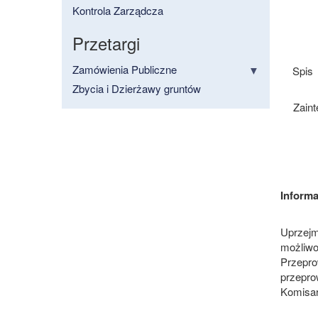
Kontrola Zarządcza
Przetargi
Zamówienia Publiczne
Spis
Zbycia i Dzierżawy gruntów
Zain
Informa
Uprzejm
możliwo
Przepro
przepro
Komisar