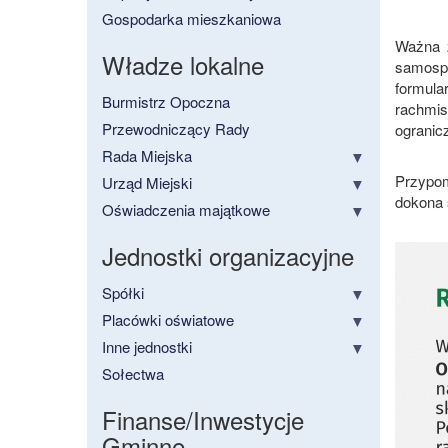
Gospodarka mieszkaniowa
Ważna z
Władze lokalne
samospi
formula
Burmistrz Opoczna
rachmis
Przewodniczący Rady
ogranicz
Rada Miejska
Przypom
Urząd Miejski
dokona 
Oświadczenia majątkowe
Jednostki organizacyjne
Spółki
Placówki oświatowe
Inne jednostki
Sołectwa
Finanse/Inwestycje
Gminne