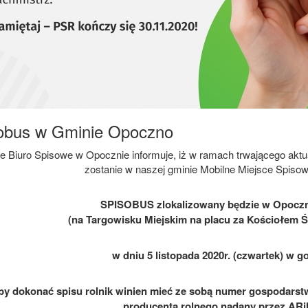
obus w Gminie Opoczno
 Biuro Spisowe w Opocznie informuje, iż w ramach trwającego ak
zostanie w naszej gminie Mobilne Miejsce Spis
SPISOBUS zlokalizowany będzie w Opoczni
(na Targowisku Miejskim na placu za Kościołem 
w dniu 5 listopada 2020r. (czwartek) w g
by dokonać spisu rolnik winien mieć ze sobą numer gospodars
producenta rolnego nadany przez AR