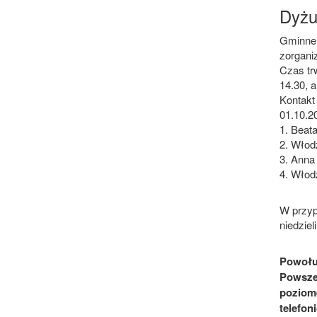
Dyżu
Gminne 
zorgani
Czas tr
14.30, 
Kontakt 
01.10.2
1. Beat
2. Włod
3. Anna
4. Włod
W przyp
niedziel
Powołu
Powszec
poziom
telefon