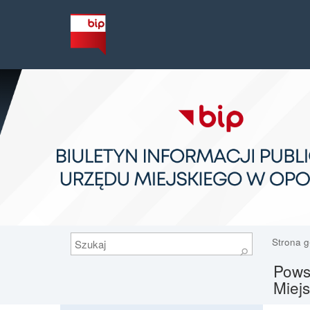
Szukaj
Strona 
⚲
Powsz
Miej