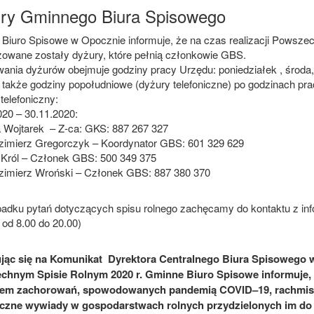
ry Gminnego Biura Spisowego
Biuro Spisowe w Opocznie informuje, że na czas realizacji Powszec
zowane zostały dyżury, które pełnią członkowie GBS.
wania dyżurów obejmuje godziny pracy Urzędu: poniedziałek , środa, 
a także godziny popołudniowe (dyżury telefoniczne) po godzinach pr
telefoniczny:
020 – 30.11.2020:
a Wojtarek – Z-ca: GKS: 887 267 327
zimierz Gregorczyk – Koordynator GBS: 601 329 629
 Król – Członek GBS: 500 349 375
zimierz Wroński – Członek GBS: 887 380 370
adku pytań dotyczących spisu rolnego zachęcamy do kontaktu z info
i od 8.00 do 20.00)
jąc się na Komunikat Dyrektora Centralnego Biura Spisowego
hnym Spisie Rolnym 2020 r. Gminne Biuro Spisowe informuje,
em zachorowań, spowodowanych pandemią COVID–19, rachmistr
iczne wywiady w gospodarstwach rolnych przydzielonych im do r