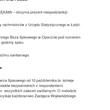
MI – otrzyma prezent-niespodziankę!.
 rachmistrzów z Urzędu Statystycznego w Łodzi.
Gminnego Biura Spisowego w Opocznie pod numerem
 godziny spisu.
żimu sanitarnego.
w
za Spisowego od 10 października br. istnieje
wiadów bezpośrednich z respondentami.
m wszystkich zaleceń sanitarnych. O metodzie
 decyduje każdorazowo Zastępca Wojewódzkiego