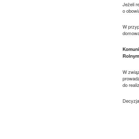
Jeżeli 
o obowi
W przyp
domową 
Komuni
Rolnym 
W związ
prowadz
do real
Decyzja 