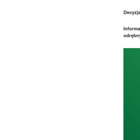
Decyzja
Informa
odrębn