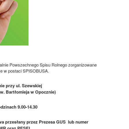
tualnie Powszechnego Spisu Rolnego zorganizowane
owe w postaci SPISOBUSA.
e przy ul. Szewskiej
Św. Bartłomieja w Opocznie)
odzinach 9.00-14.30
twa przesłany przez Prezesa GUS lub numer
iMR oraz PESEL.