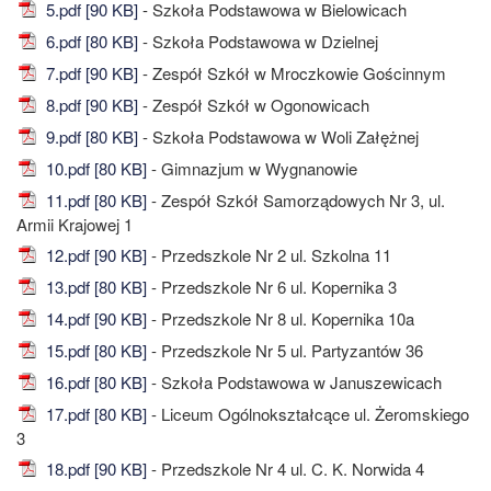
5.pdf [90 KB]
- Szkoła Podstawowa w Bielowicach
6.pdf [80 KB]
- Szkoła Podstawowa w Dzielnej
7.pdf [90 KB]
- Zespół Szkół w Mroczkowie Gościnnym
8.pdf [90 KB]
- Zespół Szkół w Ogonowicach
9.pdf [80 KB]
- Szkoła Podstawowa w Woli Załężnej
10.pdf [80 KB]
- Gimnazjum w Wygnanowie
11.pdf [80 KB]
- Zespół Szkół Samorządowych Nr 3, ul.
Armii Krajowej 1
12.pdf [90 KB]
- Przedszkole Nr 2 ul. Szkolna 11
13.pdf [80 KB]
- Przedszkole Nr 6 ul. Kopernika 3
14.pdf [90 KB]
- Przedszkole Nr 8 ul. Kopernika 10a
15.pdf [80 KB]
- Przedszkole Nr 5 ul. Partyzantów 36
16.pdf [80 KB]
- Szkoła Podstawowa w Januszewicach
17.pdf [80 KB]
- Liceum Ogólnokształcące ul. Żeromskiego
3
18.pdf [90 KB]
- Przedszkole Nr 4 ul. C. K. Norwida 4